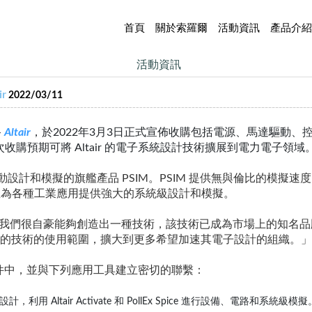
首頁
關於索羅爾
活動資訊
產品介紹
活動資訊
r
2022/03/11
-
Altair
，於2022年3月3日正式宣佈收購包括電源、馬達驅動
收購預期可將 Altair 的電子系統設計技術擴展到電力電子領域
設計和模擬的旗艦產品 PSIM。PSIM 提供無與倫比的模擬
並為各種工業應用提供強大的系統級設計和模擬。
士表示：「我們很自豪能夠創造出一種技術，該技術已成為市場上的知
將我們的技術的使用範圍，擴大到更多希望加速其電子設計的組織。」
計套件中，並與下列應用工具建立密切的聯繫：
和控制器設計，利用 Altair Activate 和 PollEx Spice 進行設備、電路和系統級模