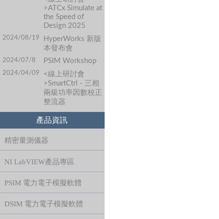
>ATCx Simulate at
the Speed of
Design 2025
2024/08/19
HyperWorks 新版
本發布會
2024/07/8
PSIM Workshop
2024/04/09
<線上研討會
>SmartCtrl - 三相
兩級功率因數校正
整流器
產品資訊
精密量測儀器
NI LabVIEW產品專區
PSIM 電力電子模擬軟體
DSIM 電力電子模擬軟體