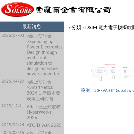
最新消息
Content
分類
DSIM 電力電子模擬軟
2026/07/03
<線上研討會
>Speeding up
Power Electronics
Design through
multi-tool
simulation to
design an entire
power converter.
2026/04/29
<線上研討會
>SmartNetics
範例：50-kVA SST (ideal swit
2026.1 新版本發
表線上研討會
2025/12/11
Altair 已正式發布
HyperWorks
2026
2025/04/24
ATC Taiwan 2025
2025/03/15
<線上研討會