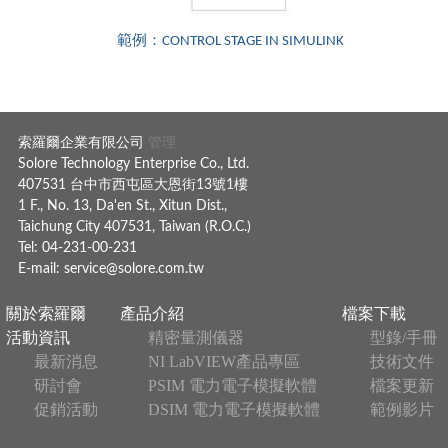
範例：CONTROL STAGE IN SIMULINK
索羅爾企業有限公司
管理
Solore Technology Enterprise Co., Ltd.
407531 台中市西屯區大恩街13號1樓
1 F., No. 13, Da'en St., Xitun Dist.,
Taichung City 407531, Taiwan (R.O.C.)
Tel: 04-231-00-231
E-mail:
service@solore.com.tw
關於索羅爾
產品介紹
檔案下載
活動資訊
精密量測儀器
型錄/手冊
最新消息
NI LabVIEW產品專區
技術文件
研討會
PSIM 電力電子模擬軟體
檔案更新
促銷活動
DSIM 電力電子模擬軟體
範例影片