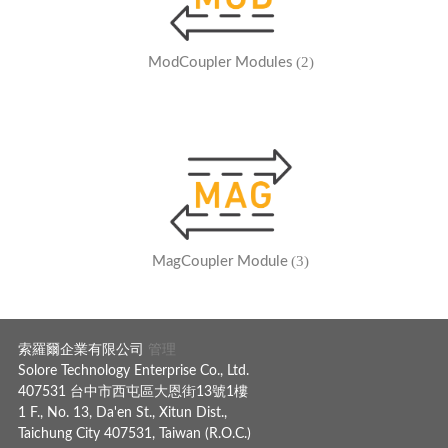
(2)
ModCoupler Modules
(3)
MagCoupler Module
索羅爾企業有限公司
管理
Solore Technology Enterprise Co., Ltd.
407531 台中市西屯區大恩街13號1樓
1 F., No. 13, Da'en St., Xitun Dist.,
Taichung City 407531, Taiwan (R.O.C.)