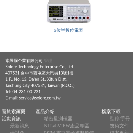
5位半數位電表
索羅爾企業有限公司
管理
Solore Technology Enterprise Co., Ltd.
407531 台中市西屯區大恩街13號1樓
1 F., No. 13, Da'en St., Xitun Dist.,
Taichung City 407531, Taiwan (R.O.C.)
Tel: 04-231-00-231
E-mail:
service@solore.com.tw
關於索羅爾
產品介紹
檔案下載
活動資訊
精密量測儀器
型錄/手冊
最新消息
NI LabVIEW產品專區
技術文件
研討會
PSIM 電力電子模擬軟體
檔案更新