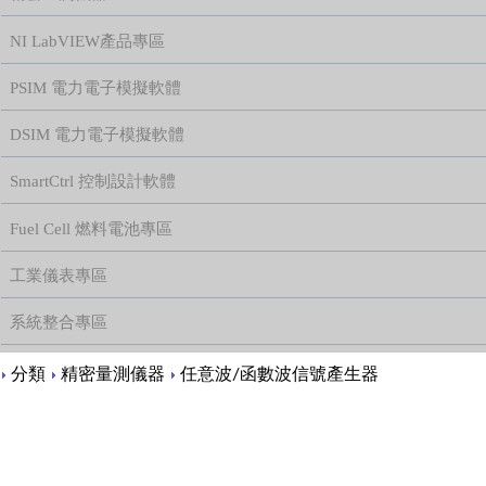
NI LabVIEW產品專區
PSIM 電力電子模擬軟體
DSIM 電力電子模擬軟體
SmartCtrl 控制設計軟體
Fuel Cell 燃料電池專區
工業儀表專區
系統整合專區
Content
分類
精密量測儀器
任意波/函數波信號產生器